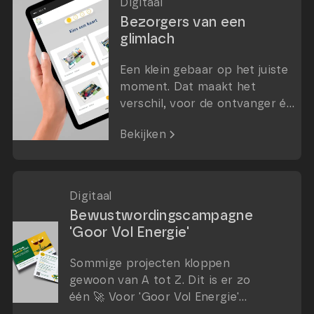
Digitaal
Bezorgers van een
glimlach
Een klein gebaar op het juiste
moment. Dat maakt het
verschil, voor de ontvanger én
de verzender. En dat is nou
Bekijken
precies wat de unieke
Happymaker app voor jou kan
doen.
Digitaal
Bewustwordingscampagne
'Goor Vol Energie'
Sommige projecten kloppen
gewoon van A tot Z. Dit is er zo
één 🚀 Voor 'Goor Vol Energie'