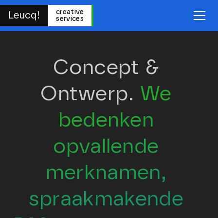
creative
Leucq!
services
Concept & 
Ontwerp. 
We 
bedenken 
opvallende 
merknamen, 
spraakmakende 