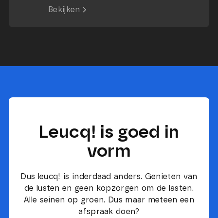
heeft leucq! niet alleen het logo
Bekijken
ontworpen en de website
ontwikkeld in Webflow, maar
ook de teksten geschreven én
de visuals gecreëerd.
Leucq! is goed in
vorm
Dus leucq! is inderdaad anders. Genieten van
de lusten en geen kopzorgen om de lasten.
Alle seinen op groen. Dus maar meteen een
afspraak doen?